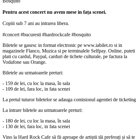
Bosquito
Pentru acest concert nu avem mese in fața scenei.
Copiii sub 7 ani au intrarea libera.
#concert #bucuresti #hardrockcafe #bosquito
Biletele se gasesc in format electronic pe www.iabilet.ro si in
magazinele Flanco, Muzica si pe terminalele Selfpay. Online, puteti
plati cu cardul, Paypal, carduri de tichete culturale, pe factura la
Vodafone sau Orange.
Biletele au urmatoarele preturi:
- 159 de lei, cu loc la masa, în sala
- 109 de lei, fara loc, in fata scenei
La pretul tuturor biletelor se adauga comisionul agentiei de ticketing
La intrare biletele au urmatoarele preturi:
- 180 de lei, cu loc la masa, în sala
- 130
de lei, fara loc, in fata scenei
Vino la Hard Rock Cafe să fii aproape de artiștii tăi preferați și să te