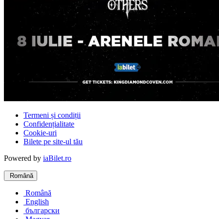
Termeni și condiții
Confidențialitate
Cookie-uri
Bilete pe site-ul tău
Powered by
iaBilet.ro
Română
Română
English
български