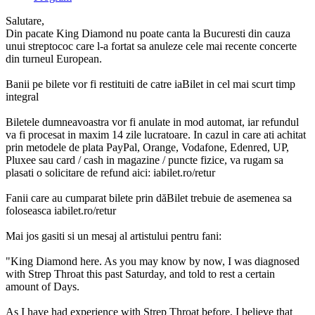
Salutare,
Din pacate King Diamond nu poate canta la Bucuresti din cauza
unui streptococ care l-a fortat sa anuleze cele mai recente concerte
din turneul European.
Banii pe bilete vor fi restituiti de catre iaBilet in cel mai scurt timp
integral
Biletele dumneavoastra vor fi anulate in mod automat, iar refundul
va fi procesat in maxim 14 zile lucratoare. In cazul in care ati achitat
prin metodele de plata PayPal, Orange, Vodafone, Edenred, UP,
Pluxee sau card / cash in magazine / puncte fizice, va rugam sa
plasati o solicitare de refund aici: iabilet.ro/retur
Fanii care au cumparat bilete prin dăBilet trebuie de asemenea sa
foloseasca iabilet.ro/retur
Mai jos gasiti si un mesaj al artistului pentru fani:
"King Diamond here. As you may know by now, I was diagnosed
with Strep Throat this past Saturday, and told to rest a certain
amount of Days.
As I have had experience with Strep Throat before, I believe that